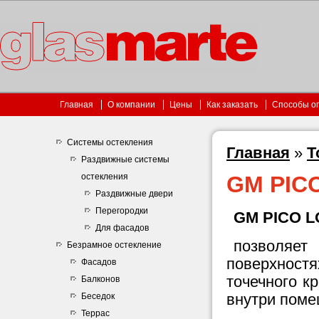
Главная
О компании
Цены
Как заказать
Способы о
Системы остекления
Главная
»
Т
Раздвижные системы
остекления
GM PIC
Раздвижные двери
Перегородки
GM PICO 
Для фасадов
позволяет
Безрамное остекление
поверхнос
Фасадов
точечного к
Балконов
внутри поме
Беседок
Террас