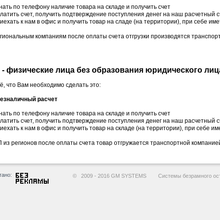
нать по телефону наличие товара на складе и получить счет
латить счет, получить подтверждение поступления денег на наш расчетный с
иехать к нам в офис и получить товар на сладе (на территории), при себе им
гиональным компаниям после оплаты счета отгрузки производятся транспо
 - физические лица без образования юридического лиц
ё, что Вам необходимо сделать это:
безналичный расчет
нать по телефону наличие товара на складе и получить счет
латить счет, получить подтверждение поступления денег на наш расчетный с
иехать к нам в офис и получить товар на складе (на территории), при себе им
 из регионов после оплаты счета товар отгружается транспортной компани
тано:
© 2009 - 2016 GM SYSTEMS Системы безрамного ост