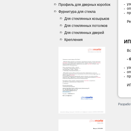
уз
Профиль для дверных коробок
оп
Фурнитура для стекла
пр
Для стеклянных козырьков
Ре
Для стеклянных потолков
Для стеклянных дверей
Крепления
ИП
Вс
- 
уз
оп
пр
ИП
Разрабо