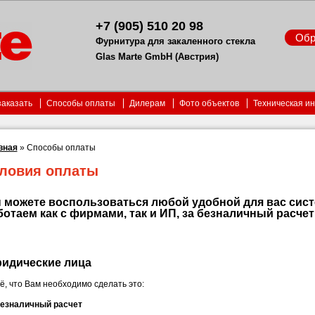
+7 (905) 510 20 98
Обр
Фурнитура для закаленного стекла
Glas Marte GmbH (Австрия)
заказать
Способы оплаты
Дилерам
Фото объектов
Техническая и
вная
»
Способы оплаты
ловия оплаты
 можете воспользоваться любой удобной для вас сист
ботаем как с фирмами, так и ИП, за безналичный расчет 
идические лица
ё, что Вам необходимо сделать это:
безналичный расчет