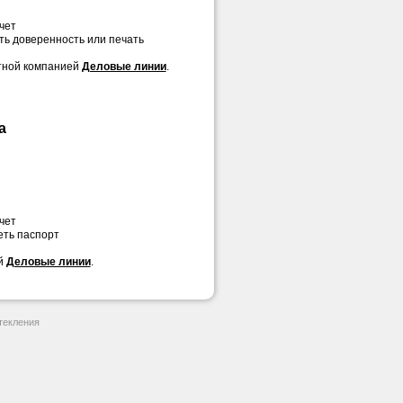
чет
еть доверенность или печать
ртной компанией
Деловые линии
.
а
чет
еть паспорт
ей
Деловые линии
.
екления