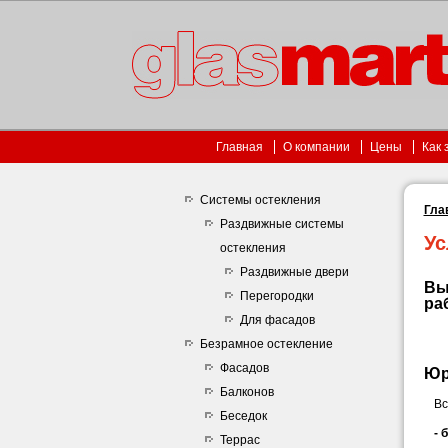
Главная
О компании
Цены
Как 
Системы остекления
Гла
Раздвижные системы
Ус
остекления
Раздвижные двери
Вы
Перегородки
ра
Для фасадов
Безрамное остекление
Фасадов
Юр
Балконов
Вс
Беседок
- 
Террас