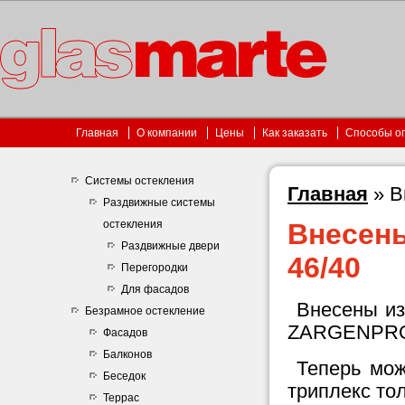
Главная
О компании
Цены
Как заказать
Способы о
Системы остекления
Главная
»
В
Раздвижные системы
остекления
Внесен
Раздвижные двери
46/40
Перегородки
Для фасадов
Внесены из
Безрамное остекление
ZARGENPROF
Фасадов
Балконов
Теперь мож
Беседок
триплекс тол
Террас